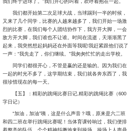
我们终于进球了。”我们开心的叫着，欢呼着抱在一起。
我们都开始第二次足球大战，当球踢到一半的时候，
又来了几个同学，比赛的人越来越多了，我们开始一场激
烈的比赛，在我们每个人团结协作下，我方开大脚，一会
敌方开大脚，我们谁也不让谁。时间在流逝，天渐渐黑了
起来，我突然想起妈妈还在外面等我呢!我赶紧跟他们说了
一声：“我先走了，你们继续。”我匆匆忙忙的走出学校。
同学们都很开心，不管是赢的还是输的。因为我们在
一起的时光不多了，这学期结束，我们就各奔东西了，我
很珍惜现在的每一天。
【五】：精彩的跳绳比赛日记,精彩的跳绳比赛
（600
字日记）
“加油，加油”咦，这是什么声音？哦，原来是六二班
和四二班在举行跳绳比赛呢！当体育课铃响过，我们便排
着整齐的队伍，个个精神抖擞地来到操场。操场上人声鼎