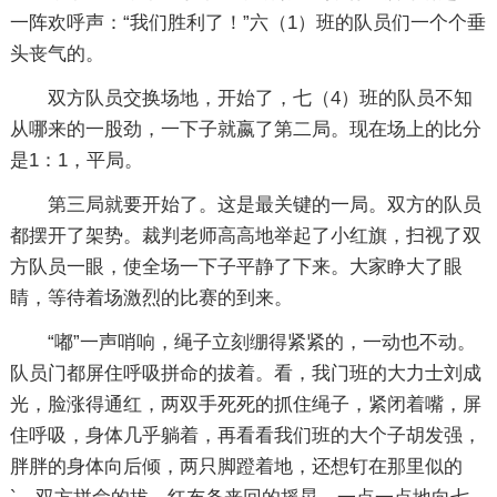
一阵欢呼声：“我们胜利了！”六（1）班的队员们一个个垂
头丧气的。
双方队员交换场地，开始了，七（4）班的队员不知
从哪来的一股劲，一下子就嬴了第二局。现在场上的比分
是1：1，平局。
第三局就要开始了。这是最关键的一局。双方的队员
都摆开了架势。裁判老师高高地举起了小红旗，扫视了双
方队员一眼，使全场一下子平静了下来。大家睁大了眼
睛，等待着场激烈的比赛的到来。
“嘟”一声哨响，绳子立刻绷得紧紧的，一动也不动。
队员门都屏住呼吸拼命的拔着。看，我门班的大力士刘成
光，脸涨得通红，两双手死死的抓住绳子，紧闭着嘴，屏
住呼吸，身体几乎躺着，再看看我们班的大个子胡发强，
胖胖的身体向后倾，两只脚蹬着地，还想钉在那里似的