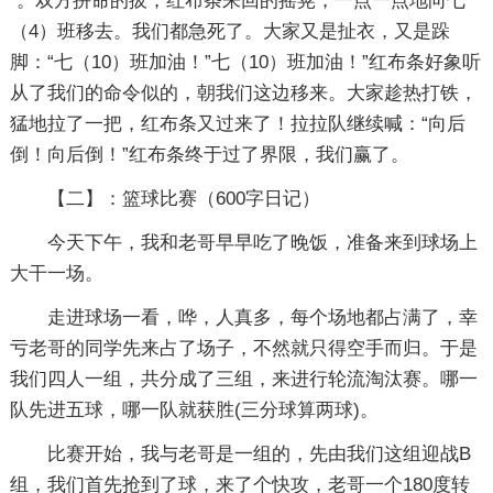
`。双方拼命的拔，红布条来回的摇晃，一点一点地向七
（4）班移去。我们都急死了。大家又是扯衣，又是跺
脚：“七（10）班加油！”七（10）班加油！”红布条好象听
从了我们的命令似的，朝我们这边移来。大家趁热打铁，
猛地拉了一把，红布条又过来了！拉拉队继续喊：“向后
倒！向后倒！”红布条终于过了界限，我们赢了。
【二】：篮球比赛
（600字日记）
今天下午，我和老哥早早吃了晚饭，准备来到球场上
大干一场。
走进球场一看，哗，人真多，每个场地都占满了，幸
亏老哥的同学先来占了场子，不然就只得空手而归。于是
我们四人一组，共分成了三组，来进行轮流淘汰赛。哪一
队先进五球，哪一队就获胜(三分球算两球)。
比赛开始，我与老哥是一组的，先由我们这组迎战B
组，我们首先抢到了球，来了个快攻，老哥一个180度转