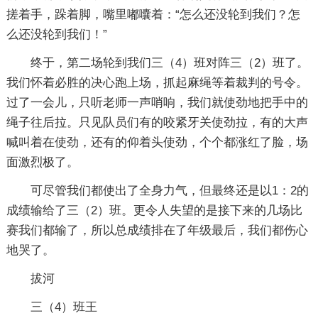
搓着手，跺着脚，嘴里嘟囔着：“怎么还没轮到我们？怎
么还没轮到我们！”
终于，第二场轮到我们三（4）班对阵三（2）班了。
我们怀着必胜的决心跑上场，抓起麻绳等着裁判的号令。
过了一会儿，只听老师一声哨响，我们就使劲地把手中的
绳子往后拉。只见队员们有的咬紧牙关使劲拉，有的大声
喊叫着在使劲，还有的仰着头使劲，个个都涨红了脸，场
面激烈极了。
可尽管我们都使出了全身力气，但最终还是以1：2的
成绩输给了三（2）班。更令人失望的是接下来的几场比
赛我们都输了，所以总成绩排在了年级最后，我们都伤心
地哭了。
拔河
三（4）班王