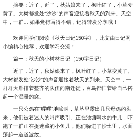
摘要：
近了，近了，秋姑娘来了，枫叶红了，小草变
黄了。大树都发处“沙沙”的声音迎接着秋天的到来。天空
中，一群... 如果觉得写得不错，记得转发分享哦！
欢迎同学们阅读《
秋天日记150字
》，此文由日记网
小编精心推荐，欢迎学习交流！
篇一：秋天的小树林日记
（150字日记）
近了，近了，秋姑娘来了，枫叶红了，小草变黄了。
大树都发处“沙沙”的声音迎接着秋天的到来。天空中，一
群群大雁排着整齐的队伍向南迁徙，百鸟都忙着给自己搭
起一个温暖的窝。
一只公鸡在“喔喔”地啼叫，草丛里露出几只母鸡的头
来，他们被着迷人的叫声吸引。正在池塘喝水的牛儿，吓
跑了一群正在捉迷藏的小鱼儿，他们躲进了沙土里，水面
荡起一道道波纹。