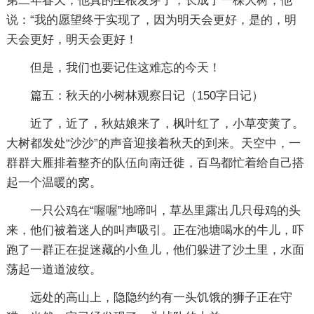
第二年春天，他真的生根发芽了，长成了一棵大树，他
说：“我的愿望终于实现了，因为明天会更好，是的，明
天会更好，明天会更好！
但是，我们也要记住这难忘的今天！
篇五：秋天的小树林观察日记
（150字日记）
近了，近了，秋姑娘来了，枫叶红了，小草变黄了。
大树都发处“沙沙”的声音迎接着秋天的到来。天空中，一
群群大雁排着整齐的队伍向南迁徙，百鸟都忙着给自己搭
起一个温暖的窝。
一只公鸡在“喔喔”地啼叫，草丛里露出几只母鸡的头
来，他们被着迷人的叫声吸引。正在池塘喝水的牛儿，吓
跑了一群正在捉迷藏的小鱼儿，他们躲进了沙土里，水面
荡起一道道波纹。
远处的高山上，隐隐约约有一头饥饿的狮子正在守