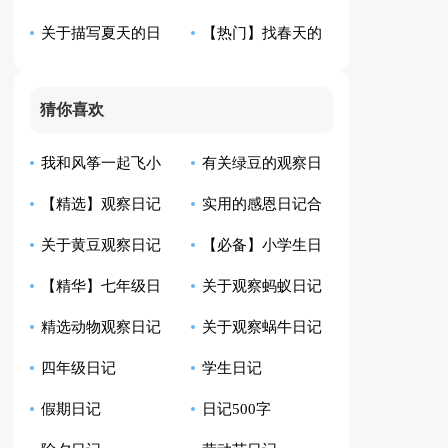
关于描写夏天的日
【热门】找春天的
六篇
篇
记模板锦集八篇
日记三篇
猜你喜欢
我和风筝一起飞小
有关绿豆的观察日
【精选】观察日记
实用的感恩日记合
学生日记
记模板汇总10篇
关于黄豆观察日记
【必备】小学生日
汇总9篇
集8篇
【精华】七年级日
关于观察蚂蚁日记
合集八篇
记范文汇总四篇
精选动物观察日记
关于观察蜗牛日记
记集锦10篇
范文6篇
四年级日记
学生日记
四篇
范文七篇
假期日记
日记500字