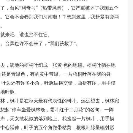
了，台风”利奇马”（热带风暴），它严重破坏了我国五个
中。它会不会卷到我们河南啦！？想到这里，我赶紧有套两
坏。
来就来吧，谁也挡不住它。
。台风也许不会来了，”我们获救了”。
去，满地的梧桐叶织成一张黄 色的地毯。梧桐叶躺在地
的还是青绿色，有的黄中带绿。一片梧桐叶落在我的身
，叶边还有许多小角，叶脉纵横交错，曲折有序，用手模
细地叶脉。
树林，枫叶是在秋天最有代表性的树叶。远远望去，枫林宛
想起“停车坐爱枫林晚，霜叶红于二月花”的名句。一阵
铃声，天女散花似的落到地上。我捡起一片枫叶，用手摸
子中心延伸，叶子的五个角微带枯黄，根根叶脉呈辐射形