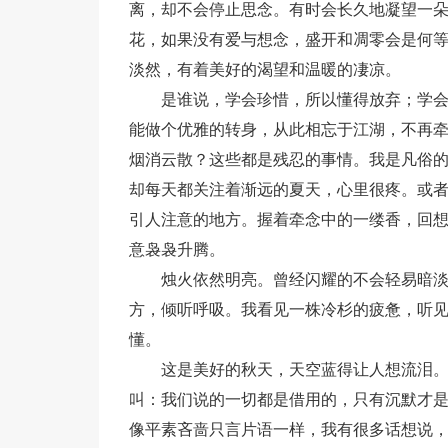
离，却不会停止思念。有时会长久地凝望一
花，如果没有爱与想念，盛开和凋零会是何
淡然，有着美好的渴望和温暖的凄凉。
是谁说，学会珍惜，所以懂得放弃；学
能做个优雅的转身，从此相忘于江湖，不再
烟消云散？这些都是残忍的事情。我是凡俗
却每天都关注着渐远的夏天，心里很疼。或
引人注意的地方。握着牵念中的一缕香，回想
意袅袅升腾。
烛火依然明亮。曾经闪耀的不会轻易暗
方，倾听呼吸。我看见一株冷杉的疲惫，听
懂。
这是美好的秋天，天空蓝得让人想流泪
叫：我们说的一切都是借用的，只有沉默才
像平素吝啬只言片语一样，我有很多话想说