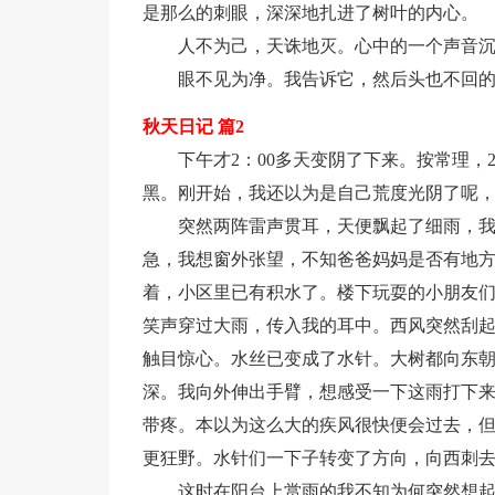
是那么的刺眼，深深地扎进了树叶的内心。
人不为己，天诛地灭。心中的一个声音
眼不见为净。我告诉它，然后头也不回
秋天日记 篇2
下午才2：00多天变阴了下来。按常理，2
黑。刚开始，我还以为是自己荒度光阴了呢
突然两阵雷声贯耳，天便飘起了细雨，
急，我想窗外张望，不知爸爸妈妈是否有地
着，小区里已有积水了。楼下玩耍的小朋友
笑声穿过大雨，传入我的耳中。西风突然刮
触目惊心。水丝已变成了水针。大树都向东
深。我向外伸出手臂，想感受一下这雨打下
带疼。本以为这么大的疾风很快便会过去，
更狂野。水针们一下子转变了方向，向西刺
这时在阳台上赏雨的我不知为何突然想