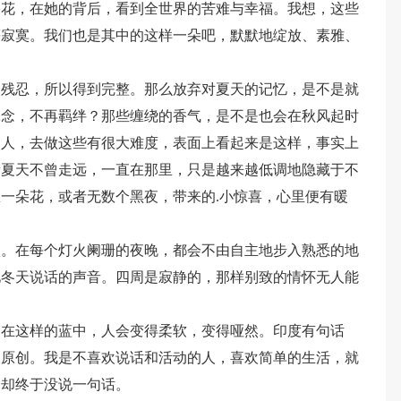
朵花，在她的背后，看到全世界的苦难与幸福。我想，这些
等寂寞。我们也是其中的这样一朵吧，默默地绽放、素雅、
会残忍，所以得到完整。那么放弃对夏天的记忆，是不是就
牵念，不再羁绊？那些缠绕的香气，是不是也会在秋风起时
的人，去做这些有很大难度，表面上看起来是这样，事实上
者夏天不曾走远，一直在那里，只是越来越低调地隐藏于不
一朵花，或者无数个黑夜，带来的.小惊喜，心里便有暖
淡。在每个灯火阑珊的夜晚，都会不由自主地步入熟悉的地
见冬天说话的声音。四周是寂静的，那样别致的情怀无人能
。在这样的蓝中，人会变得柔软，变得哑然。印度有句话
是原创。我是不喜欢说话和活动的人，喜欢简单的生活，就
，却终于没说一句话。