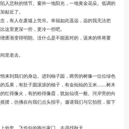
己陷入悲秋的情节。窗外一地阳光，一地黄金花朵。低调的
更加贴近了。
思念，有人在废墟上凭吊。幸福如此遥远，远的我无法把
是比这里更深一些，更冷一些吧。
缠绕逐渐变得明朗。没什么是不能面对的，该来的终将要
时间里老去。
悄悄来到我们的身边。进到柚子园，两旁的树像一位位绿色
异的瓜果，有肚子圆滚滚的柚子，有金灿灿的玉米……树木
有的红得像火，有的粉得像霞，犹如仙境一般。河岸旁的向
轻摇摆，仿佛在向我们点头招手。邀请我们与它拍照，留下
！
穿上外套，飞也似的跑出家门，去寻找秋天。