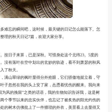
很多难忘的瞬间吧，这时候，最关键的日记怎么能落下。怎
整理的秋天日记7篇，欢迎大家分享。
阳节。按日子来算，已是深秋。可惜身处这个北纬23。5度的
扬。没有落叶在空中划出的玄妙的轨迹，看不到萧瑟的秋风
跌入了秋天。
茏，满山翠绿的枫叶显得分外抢眼，它们骄傲地挺立着，守
片叶子忽然在我的头上安了家，怂恿着忧伤的醒来。我向来
因为风的挽留”之类的话语，我的生物知识告诉我，这是树
弃两个季节以来的忠实伙伴，也忘记了被炙热的阳光灼伤的
远处的树木仿佛批上了一件猥琐的外衣，美景看上去显得又