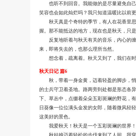
也听不到回音。我能做的是尽量避免自
笑容也会如此灿烂吗？我只知道温暖比以前
秋天真是个奇特的季节，有人在花香里
握。那不能抵达的地方，现在也是秋天，只
反复地听着与秋天有关的音乐，内心的
来，即将失去的，也那么理所当然。
想念着，疏离着。秋天又到了，我们在
秋天日记 篇6
秋，带着一身金黄，迈着轻盈的脚步，
的士兵守卫着圣地。路两旁到处都是形态各
下、草丛中，点缀着朵朵五彩斑斓的野花，
日葵像一位位满头金发的女郎，随着微风轻
这美好的景色。
我爱秋天！秋天是一个五彩斑斓的世界
秋姑娘迈着轻松的步伐来到了人间，我