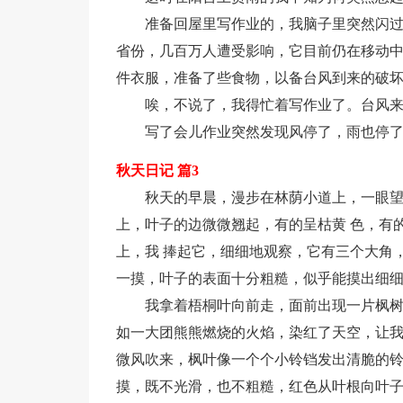
准备回屋里写作业的，我脑子里突然闪过
省份，几百万人遭受影响，它目前仍在移动
件衣服，准备了些食物，以备台风到来的破
唉，不说了，我得忙着写作业了。台风
写了会儿作业突然发现风停了，雨也停了
秋天日记 篇3
秋天的早晨，漫步在林荫小道上，一眼望
上，叶子的边微微翘起，有的呈枯黄 色，有
上，我 捧起它，细细地观察，它有三个大角
一摸，叶子的表面十分粗糙，似乎能摸出细
我拿着梧桐叶向前走，面前出现一片枫
如一大团熊熊燃烧的火焰，染红了天空，让我
微风吹来，枫叶像一个个小铃铛发出清脆的
摸，既不光滑，也不粗糙，红色从叶根向叶