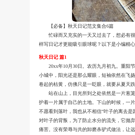
【必备】秋天日记范文集合6篇
忙碌而又充实的一天又过去了，想必有
样写日记才更能吸引眼球呢？以下是小编精心
秋天日记 篇1
20xx年10月30日。农历九月初九。重
小城中，阳光还是那么耀眼，短袖依然在飞
卷起的枯黄，仿佛只是一眨眼，就要从夏天
站在山上，目光所到之处依然是一片葱
护着一片属于自己的土地。下山的时候，一
不愿看到落叶，我也从不相信“叶子的离去是
对叶子的背叛，为了防止水分的流失，它抛
痛苦。没有荣辱与共的卸磨杀驴式做法，让