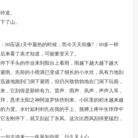
沉吟道。
的下了山。
：00应该1天中最热的时候，而今天天却像7：00多一样
，后来看了表才知道，可能要变天了。
我停下手头的作业来到阳台上看雨，雨越下越大越下越大
方避雨。先前的小雨滴已变成了细长的小水丝，风有力地刮
们迅速地跑到门洞下避雨，但仍兴致勃勃地在门洞下玩闹，
起来，它刮得是那样有力。雷声、雨声、风声，声声入耳，
朝拜，恳求太阳之神阿波罗快些到来。小区里的积水越来越
来的力度。水针如利剑扎在我的手上、胳膊上疼中生痒痒中
但它去刚停下，就又刮起了东风。这次比西风刮得更猛烈，
去。
起一句古诗来一一疾风知劲草，日久见人心。