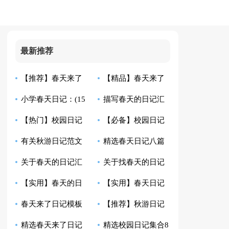
最新推荐
【推荐】春天来了
【精品】春天来了
小学春天日记：(15
描写春天的日记汇
日记汇编八篇
日记5篇
【热门】校园日记
【必备】校园日记
篇)
总七篇
有关秋游日记范文
精选春天日记八篇
汇编9篇
汇总十篇
关于春天的日记汇
关于找春天的日记
八篇
【实用】春天的日
【实用】春天日记
总十篇
汇编八篇
春天来了日记模板
【推荐】秋游日记
记三篇
合集九篇
精选春天来了日记
精选校园日记集合8
八篇
合集5篇