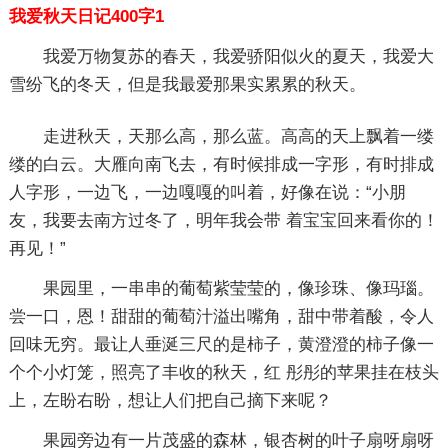
我爱秋天日记400字1
我爱万物复苏的春天，我爱骄阳似火的夏天，我爱大
雪纷飞的冬天，但是我最爱那果实累累的秋天。
走进秋天，天那么高，那么蓝。高高的天上飘着一缕
缕的白云。大雁向南飞去，有时候排成一字形，有时排成
人字形，一边飞，一边嘎嘎的叫着，好像在说：“小朋
友，我要去南方过冬了，明年我会带 着宝宝回来看你的！
再见！”
果园里，一串串的葡萄紫莹莹的，像珍珠、像玛瑙。
尝一口，恩！甜甜的葡萄汁溢出嘴角，甜中带着酸，令人
回味无穷。最让人垂涎三尺的是柿子，黄澄澄的柿子像一
个个小灯笼，照亮了丰收的秋天，红 彤彤的苹果挂在枝头
上，左盼右盼，想让人们把自己摘下来呢？
果园旁边有一片茂盛的森林，银杏树的叶子扇呀扇呀