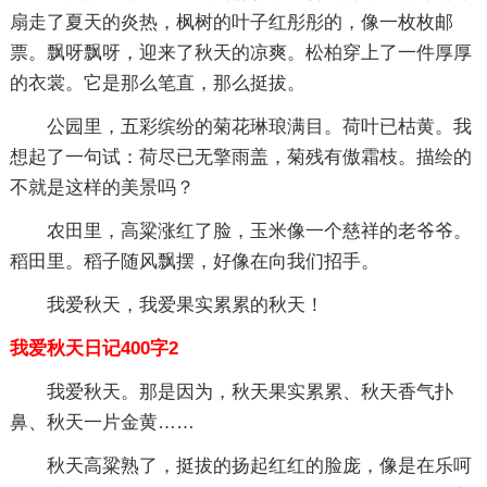
扇走了夏天的炎热，枫树的叶子红彤彤的，像一枚枚邮
票。飘呀飘呀，迎来了秋天的凉爽。松柏穿上了一件厚厚
的衣裳。它是那么笔直，那么挺拔。
公园里，五彩缤纷的菊花琳琅满目。荷叶已枯黄。我
想起了一句试：荷尽已无擎雨盖，菊残有傲霜枝。描绘的
不就是这样的美景吗？
农田里，高粱涨红了脸，玉米像一个慈祥的老爷爷。
稻田里。稻子随风飘摆，好像在向我们招手。
我爱秋天，我爱果实累累的秋天！
我爱秋天日记400字2
我爱秋天。那是因为，秋天果实累累、秋天香气扑
鼻、秋天一片金黄……
秋天高粱熟了，挺拔的扬起红红的脸庞，像是在乐呵