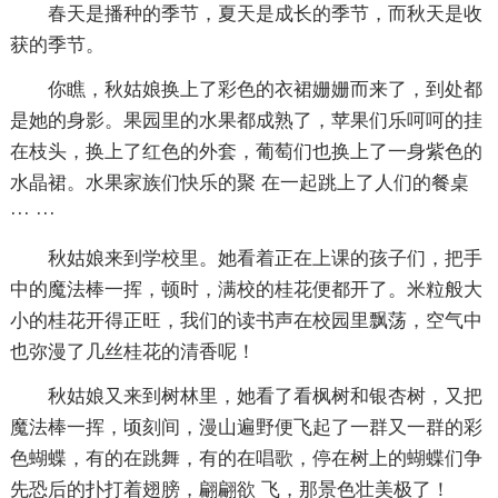
春天是播种的季节，夏天是成长的季节，而秋天是收
获的季节。
你瞧，秋姑娘换上了彩色的衣裙姗姗而来了，到处都
是她的身影。果园里的水果都成熟了，苹果们乐呵呵的挂
在枝头，换上了红色的外套，葡萄们也换上了一身紫色的
水晶裙。水果家族们快乐的聚 在一起跳上了人们的餐桌
··· ···
秋姑娘来到学校里。她看着正在上课的孩子们，把手
中的魔法棒一挥，顿时，满校的桂花便都开了。米粒般大
小的桂花开得正旺，我们的读书声在校园里飘荡，空气中
也弥漫了几丝桂花的清香呢！
秋姑娘又来到树林里，她看了看枫树和银杏树，又把
魔法棒一挥，顷刻间，漫山遍野便飞起了一群又一群的彩
色蝴蝶，有的在跳舞，有的在唱歌，停在树上的蝴蝶们争
先恐后的扑打着翅膀，翩翩欲 飞，那景色壮美极了！