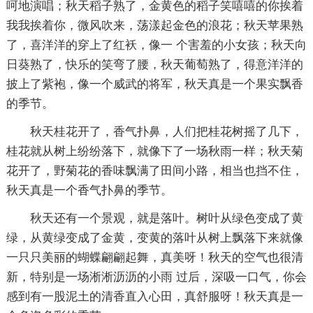
呵地演唱；秋天稻子熟了，金黄色的稻子笑嘻嘻的你挨着
我我挨着你，微风吹来，荡漾起金色的浪花；秋天苹果熟
了，喜洋洋的穿上了红袄，像一 个害羞的小女孩；秋天向
日葵熟了，快乐的笑弯了腰，秋天葡萄熟了，得意洋洋的
披上了紫袍，像一个威武的将军，秋天真是一个果实飘香
的季节。
秋天桂花开了，香气扑鼻，人们把桂花树摇了几下，
桂花就从树上纷纷落下，就像下了一场秋雨一样；秋天菊
花开了，野菊花的香味飘满了田间小路，相当也挡不住，
秋天真是一个香气扑鼻的季节。
秋天还有一个景观，就是落叶。树叶从绿色变成了黄
绿，从黄绿变成了金黄，变黄的落叶从树上飘落下来就像
一只只美丽的蝴蝶翩翩起舞，真美呀！秋天的空气也很清
新，特别是一场淅淅沥沥的小雨 过后，深吸一口气，你会
感到有一股泥土的清香直入心田，真舒服呀！秋天真是一