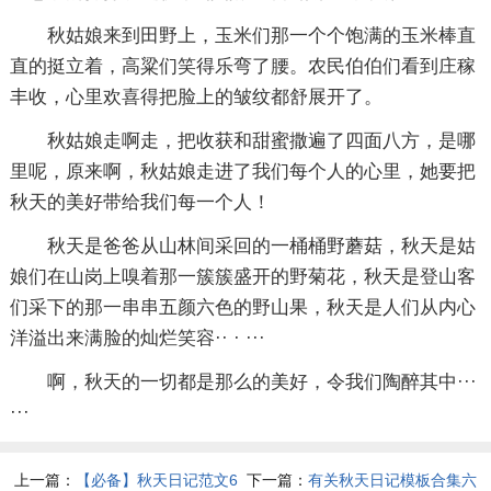
秋姑娘来到田野上，玉米们那一个个饱满的玉米棒直
直的挺立着，高粱们笑得乐弯了腰。农民伯伯们看到庄稼
丰收，心里欢喜得把脸上的皱纹都舒展开了。
秋姑娘走啊走，把收获和甜蜜撒遍了四面八方，是哪
里呢，原来啊，秋姑娘走进了我们每个人的心里，她要把
秋天的美好带给我们每一个人！
秋天是爸爸从山林间采回的一桶桶野蘑菇，秋天是姑
娘们在山岗上嗅着那一簇簇盛开的野菊花，秋天是登山客
们采下的那一串串五颜六色的野山果，秋天是人们从内心
洋溢出来满脸的灿烂笑容·· · ···
啊，秋天的一切都是那么的美好，令我们陶醉其中···
···
上一篇：
【必备】秋天日记范文6
下一篇：
有关秋天日记模板合集六