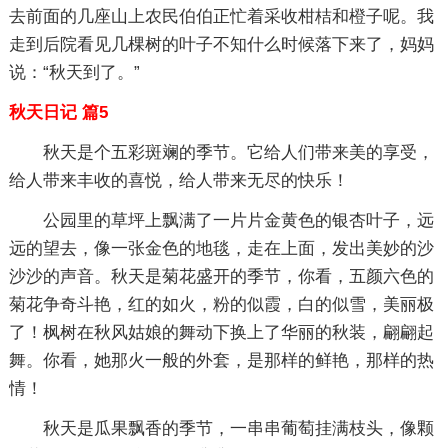
去前面的几座山上农民伯伯正忙着采收柑桔和橙子呢。我
走到后院看见几棵树的叶子不知什么时候落下来了，妈妈
说：“秋天到了。”
秋天日记 篇5
秋天是个五彩斑斓的季节。它给人们带来美的享受，
给人带来丰收的喜悦，给人带来无尽的快乐！
公园里的草坪上飘满了一片片金黄色的银杏叶子，远
远的望去，像一张金色的地毯，走在上面，发出美妙的沙
沙沙的声音。秋天是菊花盛开的季节，你看，五颜六色的
菊花争奇斗艳，红的如火，粉的似霞，白的似雪，美丽极
了！枫树在秋风姑娘的舞动下换上了华丽的秋装，翩翩起
舞。你看，她那火一般的外套，是那样的鲜艳，那样的热
情！
秋天是瓜果飘香的季节，一串串葡萄挂满枝头，像颗