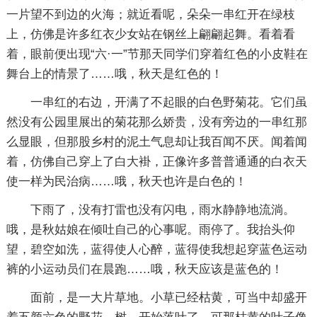
一片望不到边的火海；就近看呢，朵朵一串红开在绿枝
上，仿佛是许多红衣少女站在钢丝上翩翩起舞。看着看
着，眼前便出现“六·一”节那天同学们穿着红色的小皮鞋在
舞台上的情景了……哦，秋天是红色的！
一串红的右边，开满了不起眼的白色野菊花。它们虽
然没有公园里展出的菊花那么娇贵，没有旁边的一串红那
么显眼，但那股乡村的泥土气息却让我百闻不厌。闻着闻
着，仿佛自己穿上了白大褂，正像许多普普通通的白衣天
使一样为民治病……哦，秋天也许是白色的！
下雨了，没有打雷也没有闪电，雨水静静地流淌。
哦，是秋姑娘在倾吐自己的心事呢。雨停了。我抬头仰
望，碧空如洗，蓝得使人心醉，蓝得使我想起穿蓝色运动
裤的小运动员们在晨跑……哦，秋天应该是蓝色的！
面前，是一大片草地。小草已经枯黄，可当中却盛开