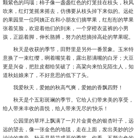
颗紫色的玛瑙；柿子像一盏盏红色的灯笼挂在枝头，秋风
吹来，红灯笼摇来摇去，仿佛要从枝头掉下来似的。远处
的果园里一位阿姨正在和小朋友们摘苹果，红彤彤的苹果
张着笑脸，欢迎着他们的到来，一个穿橙衣蓝裤的小男
孩，正踮着脚，伸长胳膊，努力的想摘掉高处的苹果呢。
秋天是收获的季节，田野里是另外一番景象。玉米特
意换了一束红缨，咧着嘴笑着，露出那满嘴的白牙；大豆
更是兴奋，把肚皮都给笑破了；高粱向来怕见陌生人，知
道秋姑娘来了，不好意思的低下了头。
我爱秋天，爱她的秋高气爽，爱她的香飘四野！
秋天是个五彩斑斓的季节。它给人们带来美的享受，
给人带来丰收的喜悦，给人带来无尽的'快乐！
公园里的草坪上飘满了一片片金黄色的银杏叶子，远
远的望去，像一张金色的地毯，走在上面，发出美妙的沙