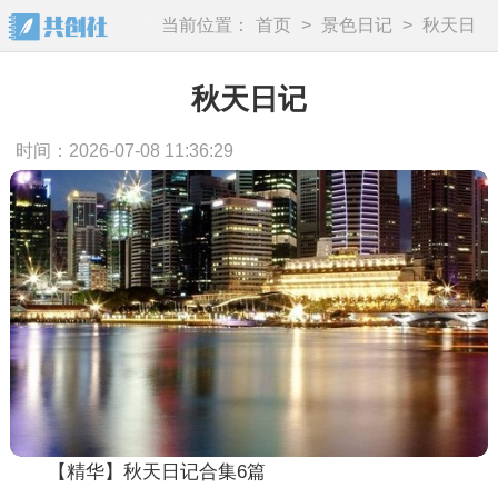
当前位置：
首页
>
景色日记
>
秋天日
记
秋天日记
时间：2026-07-08 11:36:29
【精华】秋天日记合集6篇