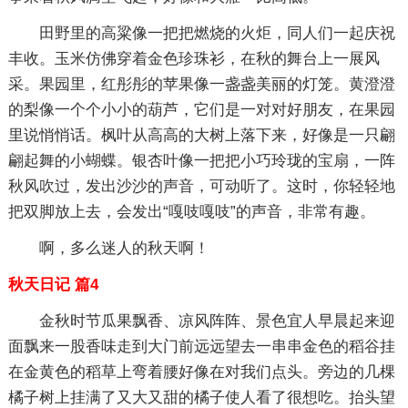
田野里的高粱像一把把燃烧的火炬，同人们一起庆祝
丰收。玉米仿佛穿着金色珍珠衫，在秋的舞台上一展风
采。果园里，红彤彤的苹果像一盏盏美丽的灯笼。黄澄澄
的梨像一个个小小的葫芦，它们是一对对好朋友，在果园
里说悄悄话。枫叶从高高的大树上落下来，好像是一只翩
翩起舞的小蝴蝶。银杏叶像一把把小巧玲珑的宝扇，一阵
秋风吹过，发出沙沙的声音，可动听了。这时，你轻轻地
把双脚放上去，会发出“嘎吱嘎吱”的声音，非常有趣。
啊，多么迷人的秋天啊！
秋天日记 篇4
金秋时节瓜果飘香、凉风阵阵、景色宜人早晨起来迎
面飘来一股香味走到大门前远远望去一串串金色的稻谷挂
在金黄色的稻草上弯着腰好像在对我们点头。旁边的几棵
橘子树上挂满了又大又甜的橘子使人看了很想吃。抬头望