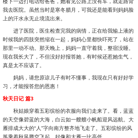
楼下一边打电话给爸爸，她看见公路上没有车，就走路背
我去医院。虽然当时是寒冬腊月，可我还是能看到妈妈脸
上的汗水永无止境流出来。
进了医院，医生检查完我的病情，正在给我输上液的
时候我的四肢突然缩在一起，妈妈心里都快吓死了，站在
那里一动不动。那天晚上，妈妈一直守着我，整宿没睡。
现在我长大了，不但没好好报答她，有时候还惹她生气，
真是太不应该了。
妈妈，请您原谅儿子有时不懂事，我现在只有好好学
习，才能报答您的恩惠！
秋天日记 篇3
秋姑娘穿着五彩缤纷的衣服向我们走来了。看，蓝蓝
的天空像碧蓝的大海，白云如一艘艘小帆船迎风远航。大
雁排成大大的“人”字向南方整齐地飞走了。五彩缤纷的风
筝乘着秋风腾空飞起，好像和大雁一比高低。