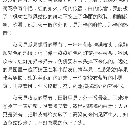
沙沙的声音。秋天是菊花盛开的季节，你看，五颜六色的
菊花争奇斗艳，红的如火，粉的似霞，白的似雪，美丽极
了！枫树在秋风姑娘的舞动下换上了华丽的秋装，翩翩起
舞。你看，她那火一般的外套，是那样的鲜艳，那样的热
情！
秋天是瓜果飘香的季节，一串串葡萄挂满枝头，像颗
颗紫色的玛瑙；柿子像一盏盏红色的灯笼挂在枝头，秋风
吹来，红灯笼摇来摇去，仿佛要从枝头掉下来似的。远处
的果园里一位阿姨正在和小朋友们摘苹果，红彤彤的苹果
张着笑脸，欢迎着他们的到来，一个穿橙衣蓝裤的小男
孩，正踮着脚，伸长胳膊，努力的想摘掉高处的苹果呢。
秋天是收获的季节，田野里是另外一番景象。玉米特
意换了一束红缨，咧着嘴笑着，露出那满嘴的白牙；大豆
更是兴奋，把肚皮都给笑破了；高粱向来怕见陌生人，知
道秋姑娘来了，不好意思的低下了头。