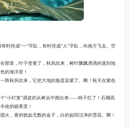
有时排成“一”字队，有时排成“人”字队，向南方飞去。空
站在那里，叶子变黄了，秋风吹来，树叶飘飘洒洒的落到地
金色的海洋里！
，一阵秋风吹来，它把大地的脸蛋染紫了。啊！秋天在紫色
个“小灯笼”调皮的从树丛中跑出来——柿子红了！石榴高
在丰收的硕果里！
团团火，黄的犹如无数的金子，白的如同洁净的雪花。啊！