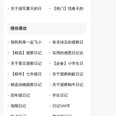
关于描写夏天的日
【热门】找春天的
六篇
篇
记模板锦集八篇
日记三篇
猜你喜欢
我和风筝一起飞小
有关绿豆的观察日
【精选】观察日记
实用的感恩日记合
学生日记
记模板汇总10篇
关于黄豆观察日记
【必备】小学生日
汇总9篇
集8篇
【精华】七年级日
关于观察蚂蚁日记
合集八篇
记范文汇总四篇
精选动物观察日记
关于观察蜗牛日记
记集锦10篇
范文6篇
四年级日记
学生日记
四篇
范文七篇
假期日记
日记500字