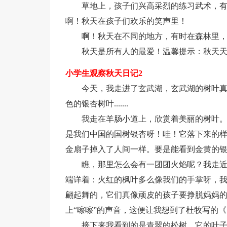
草地上，孩子们兴高采烈的练习武术，
啊！秋天在孩子们欢乐的笑声里！
啊！秋天在不同的地方，有时在森林里，有时在天
秋天是所有人的最爱！温馨提示：秋天
小学生观察秋天日记2
今天，我走进了玄武湖，玄武湖的树叶
色的银杏树叶.......
我走在羊肠小道上，欣赏着美丽的树叶
是我们中国的国树银杏呀！哇！它落下来的
金扇子掉入了人间一样。要是能看到金黄的
瞧，那里怎么会有一团团火焰呢？我走
端详着：火红的枫叶多么像我们的手掌呀，
翩起舞的，它们真像顽皮的孩子要挣脱妈妈
上“嚓嚓”的声音，这便让我想到了杜牧写的《
接下来我看到的是青翠的松树，它的叶