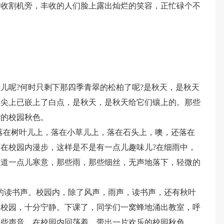
的收割机旁，丰收的人们脸上露出灿烂的笑容，正忙碌个不
儿呢?何时只剩下那四季青翠的松柏了呢?是秋天，是秋天
的尖上已嵌上了白点，是秋天，是秋天给它们镶上的。那些
谐的校园秋色。
落在树叶儿上，落在小草儿上，落在石头上，噢，还落在
在校园内漫步，这样是不是有一点儿趣味儿?在细雨中，
布道一点儿寒意，那些雨，那些细丝，无声地落下，轻微的
的读书声。校园内，除了风声，雨声，读书声，还有秋叶
的校园，十分宁静。下课了，同学们一窝蜂地涌出教室，呼
那些声音，在校园内回荡着，带出一片欢乐的校园秋色。