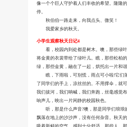
像一个个巨人守护着人们丰收的希望。隆隆
停。
秋伯伯一路走来，向我点头、微笑！
我爱家乡的秋天。
小学生观察秋天日记4
看，校园内到处都是树木。噢，那些绿叶
将金黄的衣裳带给了绿叶儿。瞧，那些松柏
绿，那些金黄，融在了一起，烘托出一片和
瞧，下雨啦，可别慌，雨点可小啦!它们
了同学们的手上，凉丝丝的。不用撑伞，就可
我们拔河，我们呐喊，我们奔跑，丝毫感觉
响声儿，映出一片闲静的校园秋色。
听，那是什么声音?噢，那是同学们琅琅
飘落在地上的沙沙声，没有任何杂音。秋天
吸着新鲜的空气，感到十分舒适。那些人，