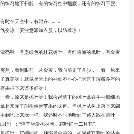
有的练习地下扫腿，有的练习空中翻腰，还有的练习下腰。
空中，有时在..........
天气变凉，要注意添加衣服，以防着凉！
真漂亮呀！有墨绿色的桂花树叶，有红通通的枫叶，有金黄
。突然，看到眼前一片金黄，我向前走了几步，一看，原来
样子真美呀！就像是天上的神仙不小心把天宫里珍藏多年的
银杏果掉下来该多好呀！
近一看，原来是枫叶呀！我捡起落下的枫叶拿在手中细细地
我拿起来闻了闻很像青苹果的味道。当枫叶从树上落下来翩
的手到地上来玩一样，我还时不时地听到了路人踩在落叶
山行》：“停车坐爱枫林晚，霜叶红于二月花”。
子是松针，它细细的，顶部是尖尖的，如果被它刺到的话会