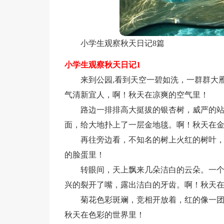
小学生观察秋天日记8篇
小学生观察秋天日记1
来到公园,看到天空一碧如洗，一群群大雁
气清新宜人，啊！秋天在凉爽的空气里！
路边一排排高大挺拔的银杏树，威严的
面，给大地扑上了一层金地毯。啊！秋天在
再往旁边看，不知名的树上火红的树叶
的脸蛋里！
转眼间，天上飘来几朵洁白的云朵。一个
兴的裂开了嘴，露出洁白的牙齿。啊！秋天
菊花色彩斑斓，竞相开放着，红的像一
秋天在色彩的世界里！