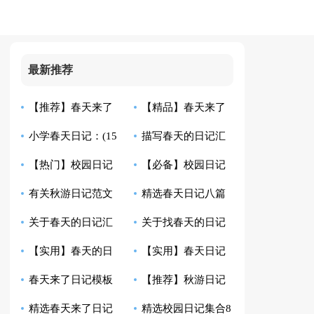
最新推荐
【推荐】春天来了
【精品】春天来了
小学春天日记：(15
描写春天的日记汇
日记汇编八篇
日记5篇
【热门】校园日记
【必备】校园日记
篇)
总七篇
有关秋游日记范文
精选春天日记八篇
汇编9篇
汇总十篇
关于春天的日记汇
关于找春天的日记
八篇
【实用】春天的日
【实用】春天日记
总十篇
汇编八篇
春天来了日记模板
【推荐】秋游日记
记三篇
合集九篇
精选春天来了日记
精选校园日记集合8
八篇
合集5篇