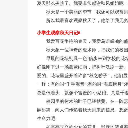
夏天那么炎热了。我要非常感谢秋风姐姐呢
秋天是一个美丽的季节！我还可以观赏
所以我最喜欢观察秋天了，他给了我无
小学生观察秋天日记6
我爱百花争艳的春天，我爱鸟语蝉鸣的
秋天象一位神奇的魔术师，把我们的校
早晨的花坛别具一色!信步来到学校的花
好像刚下过一场蒙蒙细雨，把树叶洗刷一新
爱的。花坛里盛开着许多“秋之骄子”，他们
一样：有的叫“千手观音”;有的叫“海底捞月”;
总是低着头，就像个害羞的'小姑娘。真是千
校园里的树木的叶子已经枯黄。在一阵
翩起舞，向人们传递着秋天到来的信息。想
生命力吧!
如亭亭玉立的少女的花儿，默默地装点