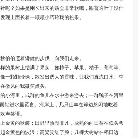
花针呢？如果是刚长出来的话会非常软哦，跟普通叶子没什
会发现上面长着一颗颗小巧玲珑的松果。
。
。秋伯伯迈着矫健的步伐，向我们走来。
各样的果树上结满了果实，如柿子、苹果、桔子、葡萄等。
，像一颗颗珍珠，散发出诱人的香味，让我们直流口水。苹
也在微风向我微笑点头。
底的小河里，成群的鱼儿在水中游来游去；一群鸭子在河里
时而钻进水里觅食。河岸上，几只山羊在岸边悠闲地吃着
的欢声笑语。
披上金黄的秋装；田野里热闹非凡，成熟的向日葵在低头弯
掀起金黄色的波浪；高粱笑红了脸；几棵大树站在稻田边，