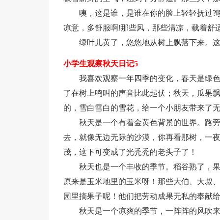
咦，这是谁，是谁在你的脸上轻轻抚过?
凉意，多舒服啊!那些风，那些清凉，载着舒
绿叶儿黄了，悠悠地从树上飘落下来。
小学生观察秋天日记5
我喜欢观察一年四季的变化，春天是绿
了在树上鸣叫的声音比此起伏；秋天，瓜果
的，雪白雪白的雪花，给一个小朋友带来了
秋天是一个有着金黄色背景的世界。路
去，就像无边无际的沙漠，你再看那树，一
茂，这下可变成了光秃秃的老头子了！
秋天也是一个丰收的季节。稻谷熟了，
原来是玉米地里的玉米呀！那些大伯、大叔
园里摘果子呢！他们把劳动成果无私的奉献
秋天是一个凉爽的季节，一阵阵的风吹