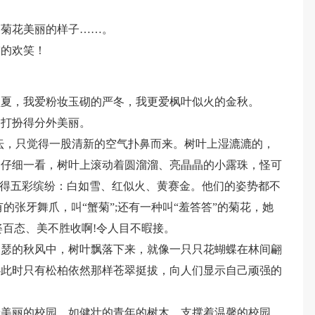
！
到菊花美丽的样子……。
穷的欢笑！
盛夏，我爱粉妆玉砌的严冬，我更爱枫叶似火的金秋。
园打扮得分外美丽。
坛，只觉得一股清新的空气扑鼻而来。树叶上湿漉漉的，
。仔细一看，树叶上滚动着圆溜溜、亮晶晶的小露珠，怪可
显得五彩缤纷：白如雪、红似火、黄赛金。他们的姿势都不
有的张牙舞爪，叫“蟹菊”;还有一种叫“羞答答”的菊花，她
姿百态、美不胜收啊!令人目不暇接。
瑟瑟的秋风中，树叶飘落下来，就像一只只花蝴蝶在林间翩
必此时只有松柏依然那样苍翠挺拔，向人们显示自己顽强的
着美丽的校园。如健壮的青年的树木，支撑着温馨的校园。