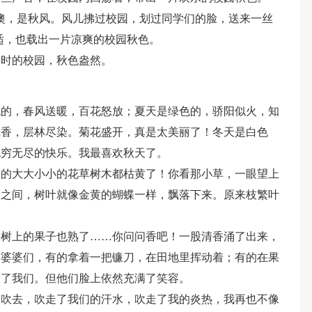
噢，是秋风。风儿拂过校园，划过同学们的脸，送来一丝
适，也载出一片凉爽的校园秋色。
这时的校园，秋色盎然。
色的，春风送暖，百花怒放；夏天是绿色的，骄阳似火，知
飘香，层林尽染。菊花盛开，真是太美丽了！冬天是白色
无穷无尽的快乐。我最喜欢秋天了。
旁的大大小小的花草树木都枯黄了！你看那小草，一眼望上
夜之间，树叶就像金黄的蝴蝶一样，飘落下来。原来枝繁叶
果树上的果子也熟了……你问问香吧！一股清香涌了出来，
、婆婆们，有的拿着一把镰刀，在田地里挥动着；有的在果
给了我们。但他们脸上依然充满了笑容。
来吹去，吹走了我们的汗水，吹走了我的炎热，我再也不像