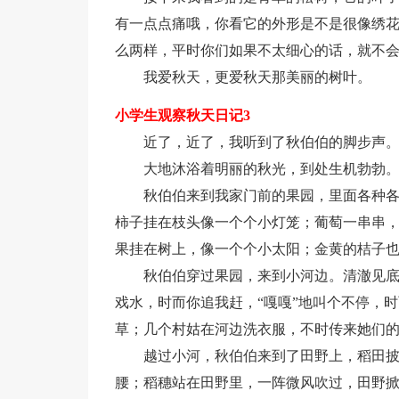
有一点点痛哦，你看它的外形是不是很像绣
么两样，平时你们如果不太细心的话，就不
我爱秋天，更爱秋天那美丽的树叶。
小学生观察秋天日记3
近了，近了，我听到了秋伯伯的脚步声
大地沐浴着明丽的秋光，到处生机勃勃
秋伯伯来到我家门前的果园，里面各种
柿子挂在枝头像一个个小灯笼；葡萄一串串
果挂在树上，像一个个小太阳；金黄的桔子
秋伯伯穿过果园，来到小河边。清澈见
戏水，时而你追我赶，“嘎嘎”地叫个不停，
草；几个村姑在河边洗衣服，不时传来她们
越过小河，秋伯伯来到了田野上，稻田
腰；稻穗站在田野里，一阵微风吹过，田野