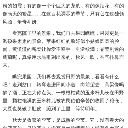
粉的如霞；有的像一个个巨大的龙爪，有的像烟花，有的
像满天的繁星……在这百花凋零的季节，只有它在这独领
风骚，争奇斗妍。
看完院子里的景象，我们再去果园瞧瞧，果园更是一
派硕果累累的景象。苹果红红的脸好似小姑娘圆圆的脸
蛋，黄澄澄的鸭梨让你爱不释手，垂涎欲滴；晶莹剔透的
葡萄呢，真像用水晶雕刻出来的。秋风一吹，香气扑鼻而
来。
瞧完果园，我们再去观赏田野的景象，看看有什么
吧！走到岔口，转弯走进田间小道，向前望去，高粱像喝
醉了酒，正在为你点头。一根根枯黄的玉米杆儿长在田野
里，颗粒饱满的玉米棒儿被农民伯伯辛苦的收回了粮仓，
大豆也笑破了肚皮，蹦到了土里，等待明年。
秋天是收获的季节，是成熟的季节。它，没有春天的