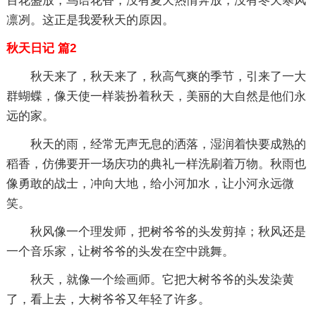
百花盛放，鸟语花香；没有夏天热情奔放；没有冬天寒风
凛冽。这正是我爱秋天的原因。
秋天日记 篇2
秋天来了，秋天来了，秋高气爽的季节，引来了一大
群蝴蝶，像天使一样装扮着秋天，美丽的大自然是他们永
远的家。
秋天的雨，经常无声无息的洒落，湿润着快要成熟的
稻香，仿佛要开一场庆功的典礼一样洗刷着万物。秋雨也
像勇敢的战士，冲向大地，给小河加水，让小河永远微
笑。
秋风像一个理发师，把树爷爷的头发剪掉；秋风还是
一个音乐家，让树爷爷的头发在空中跳舞。
秋天，就像一个绘画师。它把大树爷爷的头发染黄
了，看上去，大树爷爷又年轻了许多。