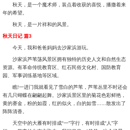
秋天，是一个魔术师，装点着收获的喜悦，播撒着来
年的希望。
秋天，是一片祥和的风景。
秋天日记 篇3
今天，我和爸爸妈妈去沙家浜游玩。
沙家浜芦苇荡风景区拥有独特的历史人文和自然生态
资源。有革命传统教育区、红石民俗文化村、国防教育
园、军事训练基地等区域。
瞧!一进门我就看见了雪白的芦苇，芦苇丛里不时还会
有几只蝴蝶在翩翩起舞。沙家浜景区里的菊花色彩鲜艳，
黄的赛金，粉的如霞，红的似火，白的如雪……散发出了
阵阵清香。
天空中的大雁有时排成“一”字行，有时排成“人”字