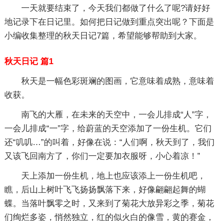
一天就要结束了，今天我们都做了什么了呢?请好好
地记录下在日记里。如何把日记做到重点突出呢？下面是
小编收集整理的秋天日记7篇，希望能够帮助到大家。
秋天日记 篇1
秋天是一幅色彩斑斓的图画，它意味着成熟，意味着
收获。
南飞的大雁，在未来的天空中，一会儿排成“人”字，
一会儿排成“一”字，给蔚蓝的天空添加了一份生机。它们
还“叽叽…”的叫着，好像在说：“人们啊，秋天到了，我们
又该飞回南方了，你们一定要加衣服呀，小心着凉！”
天上添加一份生机，地上也应该添上一份生机吧，
瞧，后山上树叶飞飞扬扬飘落下来，好像翩翩起舞的蝴
蝶。当落叶飘零之时，又来到了菊花大放异彩之季，菊花
们绚烂多姿，悄然独立，红的似火白的像雪，黄的赛金，