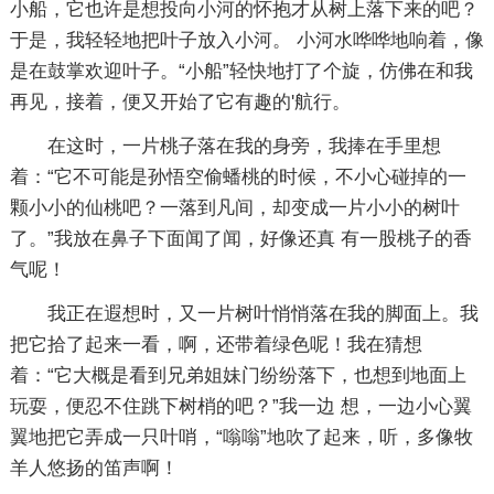
小船，它也许是想投向小河的怀抱才从树上落下来的吧？
于是，我轻轻地把叶子放入小河。 小河水哗哗地响着，像
是在鼓掌欢迎叶子。“小船”轻快地打了个旋，仿佛在和我
再见，接着，便又开始了它有趣的'航行。
在这时，一片桃子落在我的身旁，我捧在手里想
着：“它不可能是孙悟空偷蟠桃的时候，不小心碰掉的一
颗小小的仙桃吧？一落到凡间，却变成一片小小的树叶
了。”我放在鼻子下面闻了闻，好像还真 有一股桃子的香
气呢！
我正在遐想时，又一片树叶悄悄落在我的脚面上。我
把它拾了起来一看，啊，还带着绿色呢！我在猜想
着：“它大概是看到兄弟姐妹门纷纷落下，也想到地面上
玩耍，便忍不住跳下树梢的吧？”我一边 想，一边小心翼
翼地把它弄成一只叶哨，“嗡嗡”地吹了起来，听，多像牧
羊人悠扬的笛声啊！