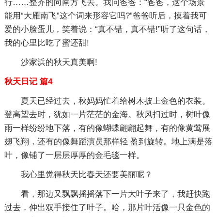
行……整齐的向南方飞去。我问爸爸：“爸爸，这个场景
能用“大雁南飞”这个词来形容它吗?”爸爸听后，摸着我可
爱的小脸蛋儿，笑着说：“真不错，真不错!”听了这句话，
我的心里比吃了蜜还甜!
沙家浜的秋天真美啊!
秋天日记 篇4
夏天已经过去，秋妈妈忙着给树木披上金色的衣装。
登高望去时，犹如一片茫茫的金海。秋风扫过时，树叶像
雨一样纷纷地下落，有的像蝴蝶翩翩起舞，有的像黄莺展
翅飞翔，还有的像舞蹈演员那样轻 盈到旋转。地上满是落
叶，像铺了一层层厚厚的金毛毯一样。
我心里觉得秋天比春天还要美丽呢？
看，那边又飘飘摇摇落下一片大叶子来了，我赶快跑
过去，伸出双手接住了叶子。哈，那片叶活像一只金色的