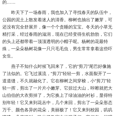
的……
昨天下了一场春雨，我也加入了寻找春天的队伍中，
公园的泥土上散发着迷人的清香。柳树也抽出了嫩芽，可
还没有完全舒展开，像一个个贪睡的宝宝。冬天的小草无
精打采，经过春雨的滋润，现在已经变得生机勃勃，它们
的头上还都带着一顶顶透明的小帽子呢。杨树的花最特
殊，一朵朵杨树花像一只只毛毛虫，男生常常拿着这些吓
女生。
燕子不知什么时候飞回来了，它的“剪刀”尾巴好像施
了法似的。它飞过溪流，“剪刀”轻轻一剪，水面裂开了一
道道缝，不久就融化了。它在柳树之间穿梭，小“剪刀”轻
轻一挥，剪出了一片片小嫩芽。它掠过大山，咔嚓就把大
山伯伯的大衣剪掉了，为它换上了绿油油的衬衫，显得特
别年轻！它又来到花丛中，几个来回，剪出了一朵朵形态
万千、颜色各异的花朵，美丽极了！它又来到校园，叽叽