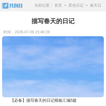
当前位置：
首页
>
景色日记
>
春天日
记
描写春天的日记
时间：2026-07-09 15:46:28
【必备】描写春天的日记模板汇编5篇