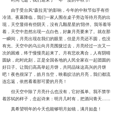
时间飞逝，我们迎来了一年一度的中秋节!
由于受台风“森拉克”的影响，今年的中秋节似乎有些
冷清。夜幕降临，我们一家人围在桌子旁边等待月亮的出
现，天空显得有些阴天，没有几颗星星的'陪伴。我等着等
着，天空中忽然出现一点白色，好象月亮要来了。就在那
一瞬间，月亮出现在我们的眼里，但是月亮还不圆，也没
有光。天空中的乌云向月亮围拢过去，月亮经过一次又一
次的困难，终于慢慢亮起来了。月有悲欢离合，人有阴晴
圆缺，此时此刻，正是全国各地的人民全家在一起团圆的
好日子。让我们高高举起月饼，共同品味这高兴的月饼
吧！夜色很深了，皓月当空，映着皎洁的月亮，我们都流
连忘返，依然看着那可爱的月亮！
但天空中除了月亮什么也没有，它好孤单。我不禁学
着苏轼的样子，念起诗来：明月几时有，把酒问青天……
真希望明年的今天也能够明月如镜，满月如盘！