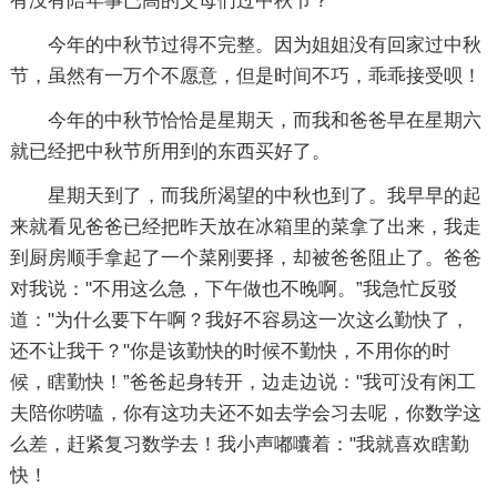
有没有陪年事已高的父母们过中秋节？
今年的中秋节过得不完整。因为姐姐没有回家过中秋
节，虽然有一万个不愿意，但是时间不巧，乖乖接受呗！
今年的中秋节恰恰是星期天，而我和爸爸早在星期六
就已经把中秋节所用到的东西买好了。
星期天到了，而我所渴望的中秋也到了。我早早的起
来就看见爸爸已经把昨天放在冰箱里的菜拿了出来，我走
到厨房顺手拿起了一个菜刚要择，却被爸爸阻止了。爸爸
对我说："不用这么急，下午做也不晚啊。”我急忙反驳
道："为什么要下午啊？我好不容易这一次这么勤快了，
还不让我干？"你是该勤快的时候不勤快，不用你的时
候，瞎勤快！”爸爸起身转开，边走边说："我可没有闲工
夫陪你唠嗑，你有这功夫还不如去学会习去呢，你数学这
么差，赶紧复习数学去！我小声嘟囔着："我就喜欢瞎勤
快！