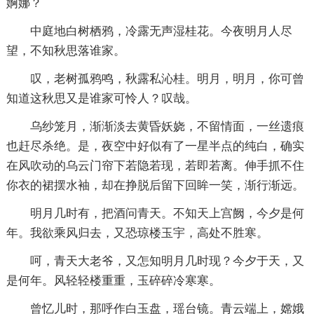
婀娜？
中庭地白树栖鸦，冷露无声湿桂花。今夜明月人尽
望，不知秋思落谁家。
叹，老树孤鸦鸣，秋露私沁桂。明月，明月，你可曾
知道这秋思又是谁家可怜人？叹哉。
乌纱笼月，渐渐淡去黄昏妖娆，不留情面，一丝遗痕
也赶尽杀绝。是，夜空中好似有了一星半点的纯白，确实
在风吹动的乌云门帘下若隐若现，若即若离。伸手抓不住
你衣的裙摆水袖，却在挣脱后留下回眸一笑，渐行渐远。
明月几时有，把酒问青天。不知天上宫阙，今夕是何
年。我欲乘风归去，又恐琼楼玉宇，高处不胜寒。
呵，青天大老爷，又怎知明月几时现？今夕于天，又
是何年。风轻轻楼重重，玉碎碎冷寒寒。
曾忆儿时，那呼作白玉盘，瑶台镜。青云端上，嫦娥