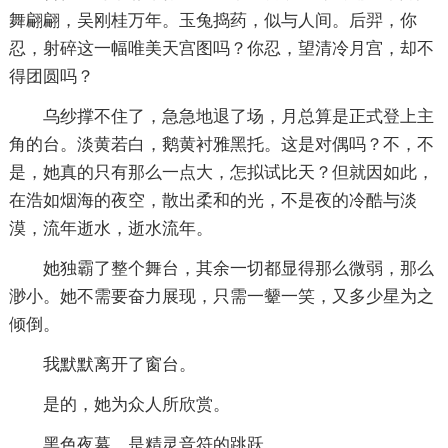
舞翩翩，吴刚桂万年。玉兔捣药，似与人间。后羿，你
忍，射碎这一幅唯美天宫图吗？你忍，望清冷月宫，却不
得团圆吗？
乌纱撑不住了，急急地退了场，月总算是正式登上主
角的台。淡黄若白，鹅黄衬雅黑托。这是对偶吗？不，不
是，她真的只有那么一点大，怎拟试比天？但就因如此，
在浩如烟海的夜空，散出柔和的光，不是夜的冷酷与淡
漠，流年逝水，逝水流年。
她独霸了整个舞台，其余一切都显得那么微弱，那么
渺小。她不需要奋力展现，只需一颦一笑，又多少星为之
倾倒。
我默默离开了窗台。
是的，她为众人所欣赏。
黑色夜幕，是精灵音符的跳跃。