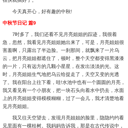
很快就摘好了。
今天真开心，好有趣的中秋!
中秋节日记 篇9
7时多了，我们还看不见月亮姐姐的踪迹，我很着
急，忽然，我看见月亮姐姐她出来了，可是，月亮姐姐很
害羞啊，只露出了半边脸。一刹那间，就飘来了一片乌
云，把月亮姐姐都遮住了，顿时，整个天空都变得黑漆漆
的一片，只有远方的几颗小星星，在发出淡淡的光。这
时，月亮姐姐生气地把乌云给捉走了，天空又变的光透
了。我在阳台上往下看，哇!水池中也有一个圆圆的月亮，
我又看见有一个小朋友，把一块石头向着水中扔去，水面
上的月亮姐姐变得模模糊糊，过了一会儿，我才清楚地看
见月亮姐姐。
我又往天空望去，发现月亮姐姐的脸里，隐隐约约看
见里面有一棵桂树。我妈妈告诉我，那是在古代传说中，