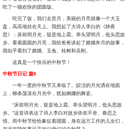
吃了一顿欢快的团圆饭。
吃完了饭，我们去赏月，美丽的月亮就像一个大玉
盘，高高地挂在天上。我想起了大诗人李白的《静夜
思》：床前明月光，疑是地上霜。举头望明月，低头思故
乡。看着圆圆的月亮，我给爸爸讲起了嫦娥奔月的故事，
我似乎看到了嫦娥、玉兔、桂树和吴刚。
这真是一个快乐的中秋节！
中秋节日记 篇6
一年一度的中秋节又来临了。皎洁的月光洒在地面
上，柳条荡漾在月光中，犹如婀娜的舞姿。
“床前明月光，疑是地上霜。举头望明月，低头思故
乡。”这首诗表达了诗人李白对故乡依依不舍、眷恋之
情。而中秋节恰恰象征着团圆，身在远方工作的儿女们，