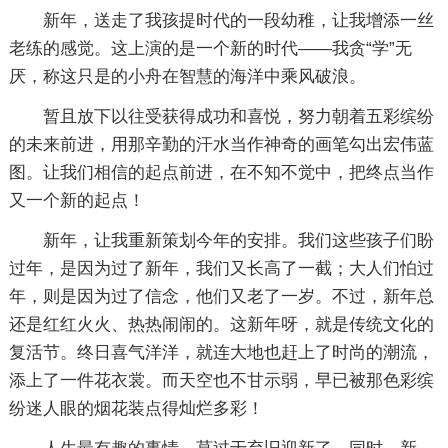
新年，送走了我孩提时代的一段幼稚，让我增添一丝
老练的感觉。这上演的是一个新的时代——我贪“学”无
厌，称这只是的小舟在智慧的海洋中乘风破浪。
暂且放下以往受获得成功和喜悦，努力朝着五彩缤纷
的未来前进，用那辛勤的汗水当作神奇的画笔勾出宏伟蓝
图。让我们相信的起点前进，在不知不觉中，把终点当作
又一个新的起点！
新年，让我重新策划今年的安排。我们这些孩子们盼
过年，是因为过了新年，我们又长高了一截；大人们怕过
年，则是因为过了信念，他们又老了一岁。不过，新年总
还是红红火火、热热闹闹的。这新年呀，就是传统文化的
复活节。终日喜气洋洋，就连大地也赶上了时尚的潮流，
添上了一件花衣裳。而天空也不甘示弱，早已被那色彩缤
纷迷人眼的烟花装点得灿烂多彩！