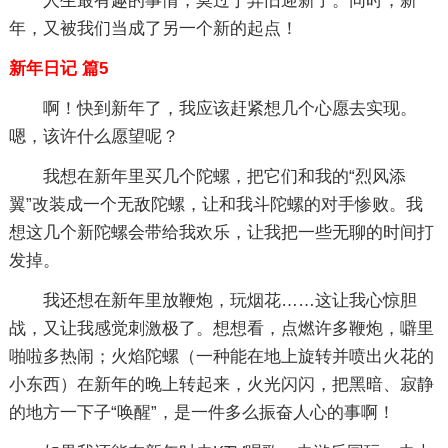
人生最有趣的事情，莫过于弃旧迎新了。同时，新
年，又被我们当成了另一个新的起点！
新年日记 篇5
啊！快到新年了，我应该赶紧想几个心愿去实现。
嗯，该许什么愿望呢？
我想在新年里买几个陀螺，把它们和我的“烈风添
翼”改装成一个无敌陀螺，让和我斗陀螺的对手惨败。我
想这几个新陀螺会带给我欢乐，让我把一些无聊的时间打
发掉。
我还想在新年里放鞭炮，玩烟花……这让我心惊胆
战，又让我感觉刺激极了。想想看，点燃许多鞭炮，噼里
啪啦多热闹；火焰陀螺（一种能在地上旋转并喷出火花的
小东西）在新年的晚上转起来，火光闪闪，把黑暗、寂静
的地方一下子“唤醒”，是一件多么振奋人心的事啊！