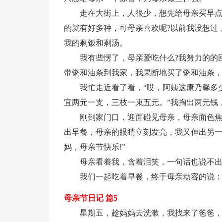
走在大街上，人很少，想先给母亲买早
的就有好多种，可母亲喜欢呢?以前我没想过
我的剩饭和剩汤。
我有些愣了，母亲爱吃什么?我努力的的
带粥和油条到我家，我果断地买了粥和油条
我忙走近看了看，“哎，阿姨这康乃馨多
宜两元一支，三枝一束五元。”我掏出两元钱
刚到家门口，迎面碰见母亲，母亲面色焦
出早餐，母亲的眼睛立刻发亮，我又伸出另一
妈，母亲节快乐!”
母亲看着我，含着泪笑，一句话也说不
我们一起吃着早餐，终于母亲动容的说：
母亲节日记 篇5
星期五，趁妈妈去洗漱，我找来了爸爸，