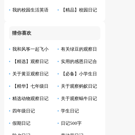
我的校园生活英语
【精品】校园日记
篇
记三篇
日记带翻译
模板合集8篇
猜你喜欢
我和风筝一起飞小
有关绿豆的观察日
【精选】观察日记
实用的感恩日记合
学生日记
记模板汇总10篇
关于黄豆观察日记
【必备】小学生日
汇总9篇
集8篇
【精华】七年级日
关于观察蚂蚁日记
合集八篇
记范文汇总四篇
精选动物观察日记
关于观察蜗牛日记
记集锦10篇
范文6篇
四年级日记
学生日记
四篇
范文七篇
假期日记
日记500字