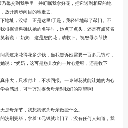
康乃馨交到我手里，并叮嘱我拿好花，把它送到相应的地
址，放开脚步向目的地走去。
下地址，没错，正是这里!于是，我轻轻地敲了敲门。不
当我根据资料确认她的名字时，她点了点头，还是有点莫名
笑着说：“奶奶，这是您的花，请收下。祝您母亲节快
是问我这束花得花多少钱，当我告诉她需要一百多元钱时，
她说：“奶奶，这可是您儿女的一片心意呀，还是收下
爱真伟大，只求付出，不求回报。一束鲜花就能让她的内心
学会感恩，可千万别辜负母亲对我们的期望啊!
今天是母亲节，我想我该为母亲做些什么。
的洗刷完毕，拿着10元钱就出门了，没有任何人知道，我