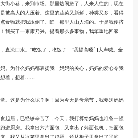
越大街小巷，来到市场。那里热闹急了，人来人往的，现在
总是被高大的人压着。这里的蔬菜又新鲜，种类又多，看得
一点食物就把我压倒了。瞧，那里人山人海的。于是我便挤
了！我买了一束康乃兴。提着那么多事物，我笨重地回家
，直流口水。“吃饭了，吃饭了！”我提高嗓门大声喊。全
妈妈。为什么妈妈都表扬我，妈妈的关心，妈妈的爱心令我
。想着，想着……
大觉。这是为什么呢？啊！因为今天是母亲节，我要送妈妈
饮食起居，已经够辛苦了，今天，我打算给妈妈也准备一顿
，跑进厨房。我拿出六片面包，又拿出了烤面包机，把面包
起来。我又从冰箱里拿出了鸡蛋，还从柜子里拿出了平底