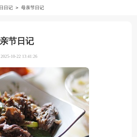
>
日日记
母亲节日记
亲节日记
25-10-22 13:41:26