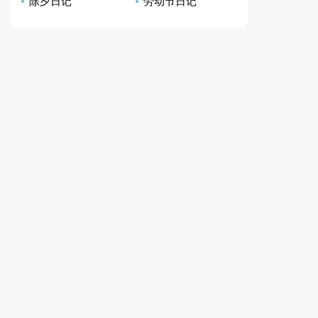
除夕日记
劳动节日记