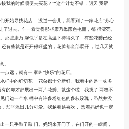
接我的时候顺便去买花？”“这个计划不错，明天 我帮
们开始寻找花店 ，没过一会儿，我看到了一家花店“芳心
，走了过去。乍一看觉得那些康乃馨颜色艳丽，都 很漂亮。
。那些康乃 馨似乎是在高温下待得久了，有些花瓣已经
。还有些就是正开得旺盛的，花瓣都全部展开 ，过几天就
满意。
一点远，就有一 家叫“快乐"的花店。
水桶中的鲜切花 ，花朵都十分新鲜。我看中的是一株多
而有的却才舒展出一两片花瓣。就这个啦！我挑了 两枝不
见门边一个水 桶中有许多粉红色的多枝玫瑰，虽然并没
朵，却平添出几分可爱。我越看越喜欢， 想着妈妈也一定
出一只手敲了敲 门。妈妈来开门了，在门开的一瞬间，