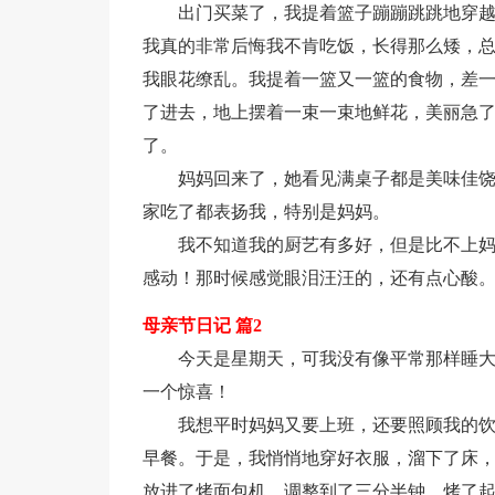
出门买菜了，我提着篮子蹦蹦跳跳地穿
我真的非常后悔我不肯吃饭，长得那么矮，
我眼花缭乱。我提着一篮又一篮的食物，差
了进去，地上摆着一束一束地鲜花，美丽急
了。
妈妈回来了，她看见满桌子都是美味佳饶
家吃了都表扬我，特别是妈妈。
我不知道我的厨艺有多好，但是比不上
感动！那时候感觉眼泪汪汪的，还有点心酸
母亲节日记 篇2
今天是星期天，可我没有像平常那样睡
一个惊喜！
我想平时妈妈又要上班，还要照顾我的
早餐。于是，我悄悄地穿好衣服，溜下了床
放进了烤面包机，调整到了三分半钟，烤了