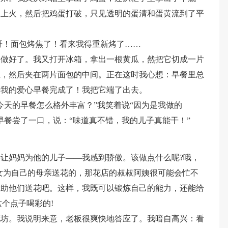
点上火，然后把鸡蛋打破，只见透明的蛋清和蛋黄流到了平
呀！面包烤焦了！看来我得重新烤了……
蛋做好了。我又打开冰箱，拿出一根黄瓜，然把它切成一片
上，然后夹在两片面包的中间。正在这时我心想：早餐里总
于我的爱心早餐完成了！我把它端了出去。
今天的早餐怎么格外丰富？”我笑着说“因为是我做的
早餐尝了一口，说：“味道真不错，我的儿子真能干！”
让妈妈为他的儿子——我感到骄傲。该做点什么呢?哦，
女为自己的母亲送花的，那花店的叔叔阿姨很可能会忙不
帮助他们送花吧。这样，我既可以锻炼自己的能力，还能给
这个点子喝彩的!
花坊。我说明来意，老板很爽快地答应了。我暗自高兴：看