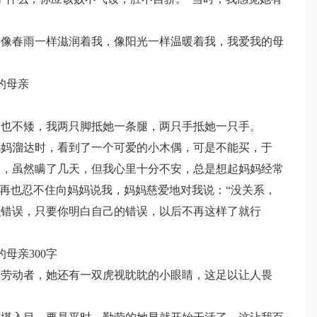
。
它像春雨一样滋润着我，像阳光一样温暖着我，我爱我的母
的母亲
高也不矮，我两只脚抵她一条腿，两只手抵她一只手。
妈妈溜达时，看到了一个可爱的小木偶，可是不能买，于
偶，虽然瞒了几天，但我心里十分不安，总是想起妈妈经常
我再也忍不住向妈妈说我，妈妈慈爱地对我说：“没关系，
识错误，只要你明白自己的错误，以后不再这样了就行
母亲300字
的劳动者，她还有一双虎视眈眈的小眼睛，这足以让人畏