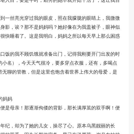
不堪入目，要是平时，勤劳的她早就开始干活了，这让我百
觉到一丝亮光穿过我的眼皮，照在我朦胧的眼睛上，我微微
的身影，诶？那不是妈妈吗？她好像在为我盖被子，眼神似
又很快睡着了。这是我明白，妈妈之所以每天早上那么困惑
几口饭的我不顾饥饿就准备出门，记得我刚要开门出发的时
的小名），今天天气很冷，要多穿点衣服，还有，多喝点
些无聊的管教，但是这里也饱含着世界上伟大的母爱，是
的妈妈
，便是母亲！那逐渐佝偻的背影，那长满厚茧的双手啊！便
的年纪，却为了她的儿女，操尽了心。原本乌黑靓丽的长