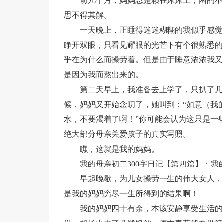
前几个月，妈妈总是赖在床床上，困的
思不得其解。
一天晚上，正睡得迷迷糊糊的我似乎感
睁开双眼，只看见耀眼的光芒下有个很熟悉
乎在为什么而操劳着。但是由于睡意浓浓我
是因为我而熬出来的。
第二天早上，我准备去上学了，只扒了
候，妈妈又开始念叨了，她叫到：“如意（我
水，不要渴着了啊！”你可能会认为这只是一
绝大部分母亲关爱孩子的真实写照。
瞧，这就是我的妈妈。
我的母亲初二300字日记【第四篇】：我
早起晚歇，为儿女操劳一生的伟大女人
是我的妈妈穷尽一生所得到的结果啊！
我的妈妈四十有余，本该安静享受生活