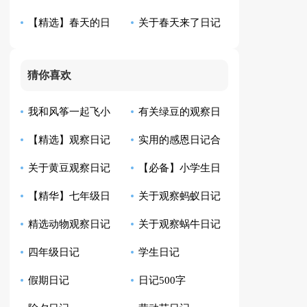
【精选】春天的日
关于春天来了日记
合集8篇
的日记三篇
记汇编八篇
汇总10篇
猜你喜欢
我和风筝一起飞小
有关绿豆的观察日
【精选】观察日记
实用的感恩日记合
学生日记
记模板汇总10篇
关于黄豆观察日记
【必备】小学生日
汇总9篇
集8篇
【精华】七年级日
关于观察蚂蚁日记
合集八篇
记范文汇总四篇
精选动物观察日记
关于观察蜗牛日记
记集锦10篇
范文6篇
四年级日记
学生日记
四篇
范文七篇
假期日记
日记500字