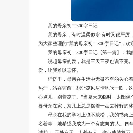
我的母亲初二300字日记
我的母亲，有时温柔似水 有时又很严厉
为大家整理的“我的母亲初二300字日记”，欢
我的母亲初二300字日记【第一篇】：我的
说起母亲的爱，就是三天三夜也说不完
爱，让我难以忘怀。
记忆里，母亲在生活中无微不至的关心
热汗，站在窗前，想让凉风尽情地吹一吹，这
心点儿，别着凉了。”当夏天来临时，太阳像
要母亲在家，茶几上总是摆着一盘去掉籽的
母亲在我的学习上也不放松，我的书架
名着等，她希望我成为一个有志向的'人。四
诫我：“天外有天，人外有人，这点成绩算不