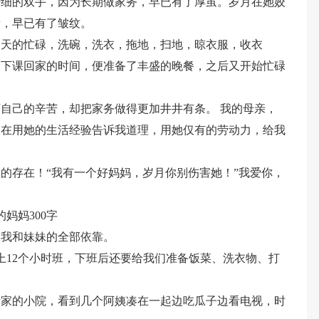
纤细的双手，因为长期做家务，早已有了厚茧。岁月在她姣
看，早已有了皱纹。
一天的忙碌，洗碗，洗衣，拖地，扫地，晾衣服，收衣
们下课回家的时间，便准备了丰盛的晚餐，之后又开始忙碌
自己的辛苦，却把家务做得更加井井有条。 我的母亲，
却在用她的生活经验告诉我道理，用她仅有的劳动力，给我
的存在！“我有一个好妈妈，岁月你别伤害她！”我爱你，
妈妈300字
了我和妹妹的全部依靠。
上12个小时班，下班后还要给我们准备饭菜、洗衣物、打
青家的小院，看到几个阿姨凑在一起边吃瓜子边看电视，时