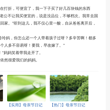
正在打折，可便宜了，我一下子买了好几百块钱的东西
我老公不让我买便宜的，说是没品位，不够档次。我常去国
回家。”听到这儿，我不仅心里一酸，自从爸爸离开后，
玲玲妈，你怎么还一个人带着孩子过呀？多辛苦啊！都多
个人多不容易呀！要我，早改嫁了。”
！”妈妈笑着带我走开了。
们依然很爱我们的妈妈。
【实用】母亲节日记
【热门】母亲节日记