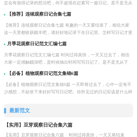
定会有值得记录的想法吧，何不趁现在赶紧写一篇日记。是不是无从
详情
下笔、没有头...【
】
【推荐】连续观察日记合集七篇
【推荐】连续观察日记合集七篇 有趣的一天又要结束了，相信大家
这一天里都收获颇丰吧，请好好地记录下在日记里。怎样写日记才更
详情
能吸引眼球呢...【
】
月季花观察日记范文汇编七篇
月季花观察日记范文汇编七篇 时间过得真快，一天又过去了，相信
大家一定感触颇深吧，是时候抽出时间写写日记了。是不是无从下
详情
笔、没有头绪？以下...【
】
【必备】植物观察日记范文集锦6篇
【必备】植物观察日记范文集锦6篇 一天即将过去了，心中一定有不
少感想，不妨坐下来好好写写日记吧。你所见过的日记应该是什么样
详情
的？下面是小...【
】
最新范文
【实用】豆芽观察日记合集六篇
【实用】豆芽观察日记合集六篇 时间过得真快，一天又将结束