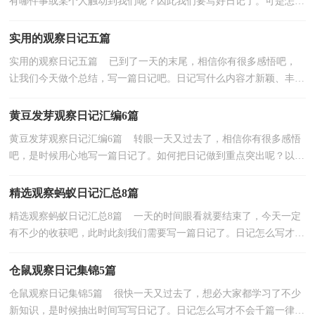
有哪件事或某个人触动到我们呢？因此我们要写好日记了。可是怎样
写日记才能出彩呢？下面是小编为大家整理的春天观...
实用的观察日记五篇
实用的观察日记五篇 已到了一天的末尾，相信你有很多感悟吧，
让我们今天做个总结，写一篇日记吧。日记写什么内容才新颖、丰富
呢？以下是小编为大家整理的观察日记5篇，希望对大家...
黄豆发芽观察日记汇编6篇
黄豆发芽观察日记汇编6篇 转眼一天又过去了，相信你有很多感悟
吧，是时候用心地写一篇日记了。如何把日记做到重点突出呢？以下
是小编为大家整理的黄豆发芽观察日记6篇，仅供参考...
精选观察蚂蚁日记汇总8篇
精选观察蚂蚁日记汇总8篇 一天的时间眼看就要结束了，今天一定
有不少的收获吧，此时此刻我们需要写一篇日记了。日记怎么写才不
会千篇一律呢？以下是小编为大家收集的观察蚂蚁...
仓鼠观察日记集锦5篇
仓鼠观察日记集锦5篇 很快一天又过去了，想必大家都学习了不少
新知识，是时候抽出时间写写日记了。日记怎么写才不会千篇一律