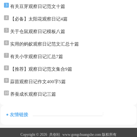
3
有关豆芽观察日记范文十篇
4
【必备】太阳花观察日记4篇
5
关于仓鼠观察日记模板八篇
6
实用的蚂蚁观察日记范文汇总十篇
7
有关小学观察日记汇总7篇
8
【推荐】观察日记范文集合9篇
9
蒜苗观察日记作文400字5篇
10
养蚕成长观察日记三篇
:
友情链接
Copyright © 2026
共创社
www.gongchuangshe.com 版权所有