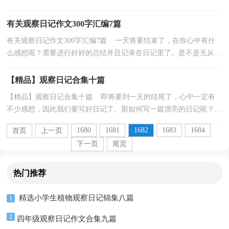
呢？以下是小编精心整理的仓鼠观察日记5篇，欢迎阅读...
有关观察日记作文300字汇编7篇
有关观察日记作文300字汇编7篇 一天将要结束了，在你心中有什
么感想呢？需要进行好好的总结并且记录在日记里了。是不是无从下
笔、没有头绪？下面是小编为大家整理的观察日记作...
【精品】观察日记合集十篇
【精品】观察日记合集十篇 即将要到一天的结尾了，心中一定有
不少感想，因此我们要写好日记了。那如何写一篇漂亮的日记呢？下
面是小编为大家收集的观察日记10篇，供大家参考借鉴...
1680
1681
1682
1683
1684
首页
上一页
下一页
尾页
热门推荐
精选小学生植物观察日记锦集八篇
1
2
四年级观察日记作文合集九篇